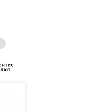
ентис
Флют