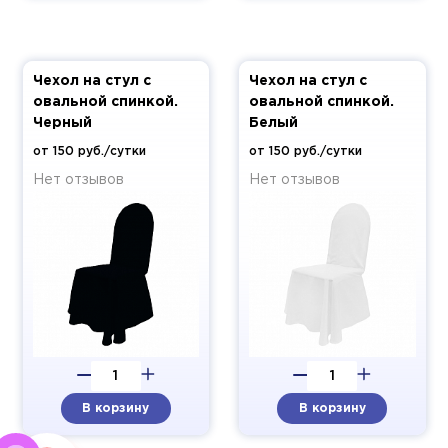
Чехол на стул с
Чехол на стул с
овальной спинкой.
овальной спинкой.
Черный
Белый
от 150 руб./сутки
от 150 руб./сутки
Нет отзывов
Нет отзывов
В корзину
В корзину