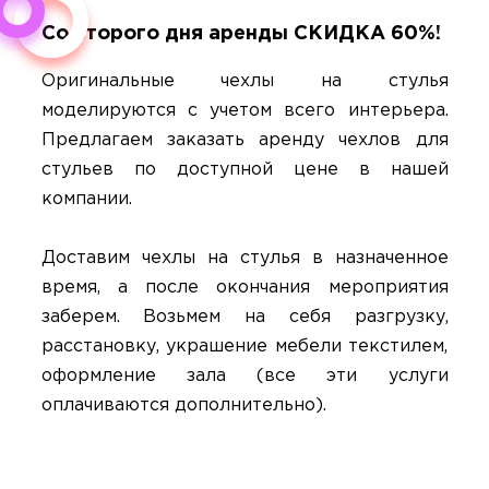
Со второго дня аренды СКИДКА 60%!
Оригинальные чехлы на стулья
моделируются с учетом всего интерьера.
Предлагаем заказать аренду чехлов для
стульев по доступной цене в нашей
компании.
Доставим чехлы на стулья в назначенное
время, а после окончания мероприятия
заберем. Возьмем на себя разгрузку,
расстановку, украшение мебели текстилем,
оформление зала (все эти услуги
оплачиваются дополнительно).