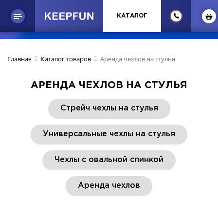
КАТАЛОГ
Главная
Каталог товаров
Аренда чехлов на стулья
АРЕНДА ЧЕХЛОВ НА СТУЛЬЯ
Стрейч чехлы на стулья
Универсальные чехлы на стулья
Чехлы с овальной спинкой
Аренда чехлов