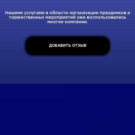
Нашими услугами в области организации праздников и
торжественных мероприятий уже воспользовались
многие компании.
ДОБАВИТЬ ОТЗЫВ
Политика конфиденциальности
Пользовательское соглашение