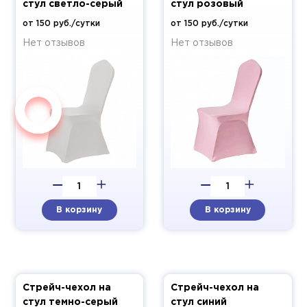
стул светло-серый
стул розовый
от 150 руб./сутки
от 150 руб./сутки
Нет отзывов
Нет отзывов
В корзину
В корзину
Стрейч-чехол на
Стрейч-чехол на
стул темно-серый
стул синий