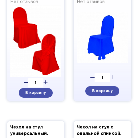
Нет отзывов
Нет отзывов
В корзину
В корзину
Чехол на стул
Чехол на стул с
универсальный.
овальной спинкой.