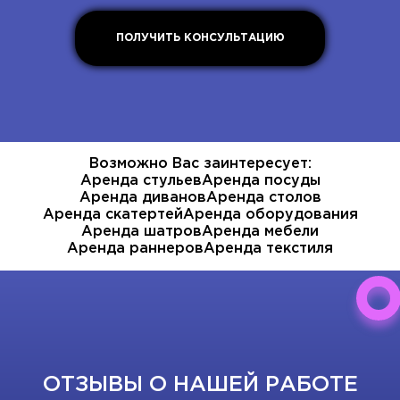
ПОЛУЧИТЬ КОНСУЛЬТАЦИЮ
Возможно Вас заинтересует:
Аренда стульев
Аренда посуды
Аренда диванов
Аренда столов
Аренда скатертей
Аренда оборудования
Аренда шатров
Аренда мебели
Аренда раннеров
Аренда текстиля
ОТЗЫВЫ О НАШЕЙ РАБОТЕ