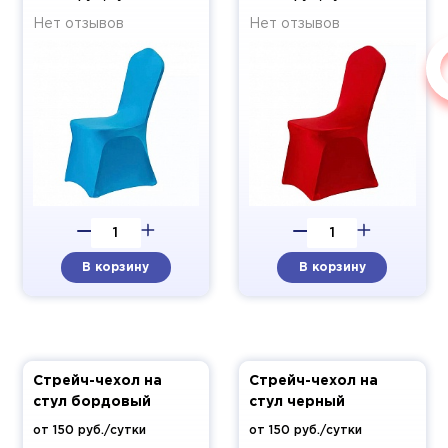
Нет отзывов
Нет отзывов
В корзину
В корзину
Стрейч-чехол на
Стрейч-чехол на
стул бордовый
стул черный
от 150 руб./сутки
от 150 руб./сутки