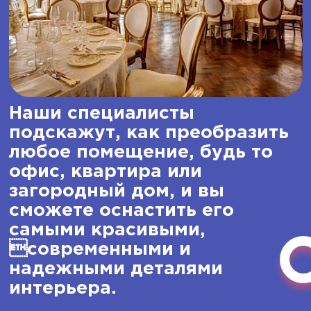
Наши специалисты
подскажут,
как преобразить
любое помещение
, будь то
офис, квартира или
загородный дом, и вы
сможете оснастить его
самыми красивыми,
современными и
надежными деталями
интерьера.