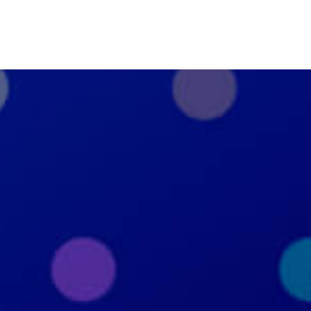
фиденциальности
|
Пользовательск
+7 926 690 3130
Москва, ул. Маршала Прошлякова, д.20