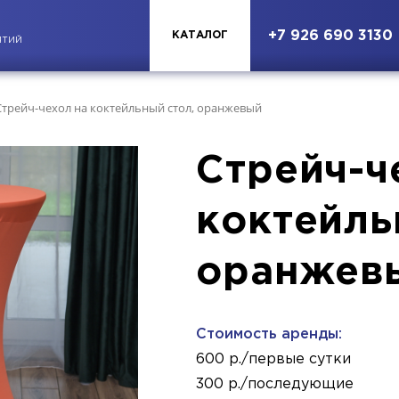
+7 926 690 3130
КАТАЛОГ
ЯТИЙ
Стрейч-чехол на коктейльный стол, оранжевый
Стрейч-ч
коктейль
оранжев
Стоимость аренды:
600 р./первые сутки
300 р./последующие