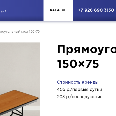
+7 926 690 3130
КАТАЛОГ
ЯТИЙ
моугольный стол 150×75
Прямоуго
150×75
Стоимость аренды:
405 р./первые сутки
203 р./последующие